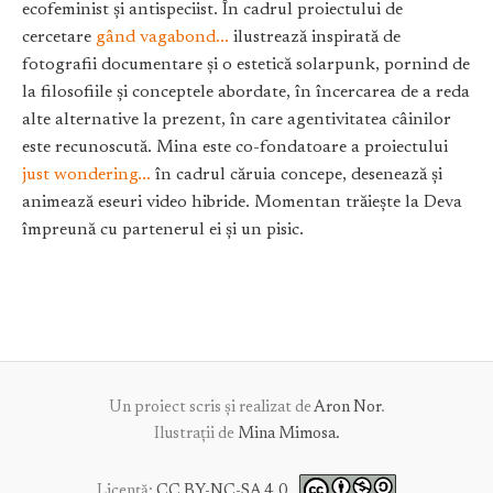
ecofeminist și antispeciist. În cadrul proiectului de
cercetare
gând vagabond...
ilustrează inspirată de
fotografii documentare și o estetică solarpunk, pornind de
la filosofiile și conceptele abordate, în încercarea de a reda
alte alternative la prezent, în care agentivitatea câinilor
este recunoscută. Mina este co-fondatoare a proiectului
just wondering...
în cadrul căruia concepe, desenează și
animează eseuri video hibride. Momentan trăiește la Deva
împreună cu partenerul ei și un pisic.
Un proiect scris și realizat de
Aron Nor
.
Ilustrații de
Mina Mimosa.
Licență:
CC BY-NC-SA 4.0
.